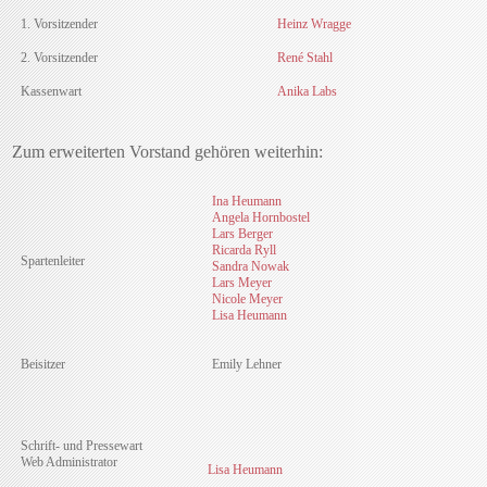
1. Vorsitzender
Heinz Wragge
2. Vorsitzender
René Stahl
Kassenwart
Anika Labs
Zum erweiterten Vorstand gehören weiterhin:
Ina Heumann
Angela Hornbostel
Lars Berger
Ricarda Ryll
Spartenleiter
Sandra Nowak
Lars Meyer
Nicole Meyer
Lisa Heumann
Beisitzer
Emily Lehner
Schrift- und Pressewart
Web Administrator
Lisa Heumann