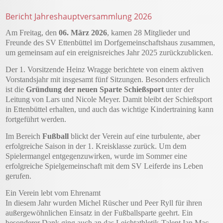
Bericht Jahreshauptversammlung 2026
Am Freitag, den
06. März 2026
, kamen 28 Mitglieder und
Freunde des SV Ettenbüttel im Dorfgemeinschaftshaus zusammen,
um gemeinsam auf ein ereignisreiches Jahr 2025 zurückzublicken.
Der 1. Vorsitzende Heinz Wragge berichtete von einem aktiven
Vorstandsjahr mit insgesamt fünf Sitzungen. Besonders erfreulich
ist die
Gründung der neuen Sparte Schießsport
unter der
Leitung von Lars und Nicole Meyer. Damit bleibt der Schießsport
in Ettenbüttel erhalten, und auch das wichtige Kindertraining kann
fortgeführt werden.
Im Bereich
Fußball
blickt der Verein auf eine turbulente, aber
erfolgreiche Saison in der 1. Kreisklasse zurück. Um dem
Spielermangel entgegenzuwirken, wurde im Sommer eine
erfolgreiche Spielgemeinschaft mit dem SV Leiferde ins Leben
gerufen.
Ein Verein lebt vom Ehrenamt
In diesem Jahr wurden Michel Rüscher und Peer Ryll für ihren
außergewöhnlichen Einsatz in der Fußballsparte geehrt. Ein
besonderer Dank ging auch an das Leichtathletik-Talent Ian Mac